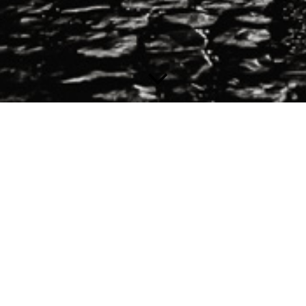
Aktuelle Statistiken
Kommandant:
Torsten Zangerle
Stellvertretende Kommandanten:
Kevin Stöhr &
Johannes Köpfer
Einsatzabteilung: 51
Altersabteilung: 8